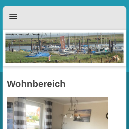
www.fewo-otterndorf-medem.de
Wohnbereich